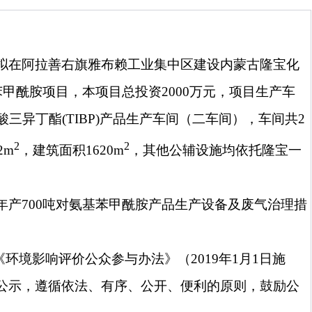
拟在阿拉善右旗雅布赖工业集中区建设
内蒙古隆宝化
苯甲酰胺项目，本项目总投资
2000
万元，项目生产车
酸三异丁酯
(TIBP)
产品生产车间（二车间），车间共
2
2
2
2m
，建筑面积
1620m
，其他公辅设施均依托隆宝一
年产
700
吨对氨基苯甲酰胺产品生产设备及废气治理措
《环境影响评价公众参与办法》（
2019
年
1
月
1
日施
公示，遵循依法、有序、公开、便利的原则，鼓励公