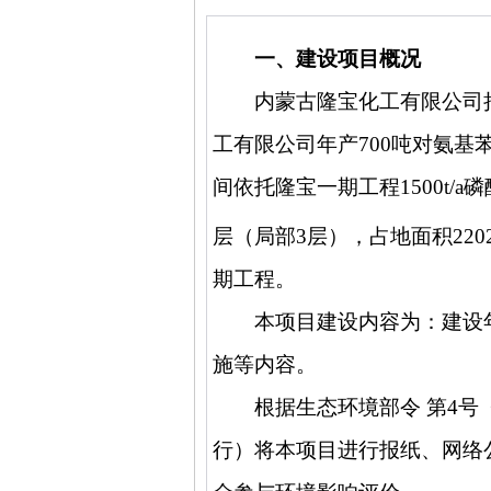
一、建设项目概况
内蒙古隆宝化工有限公司
工有限公司年产
700
吨对氨基
间依托隆宝一期工程
1500t/a
磷
层（局部
3
层），占地面积
220
期工程。
本项目建设内容为：建设
施等内容。
根据生态环境部令 第
4
号
行）将本项目进行报纸、网络