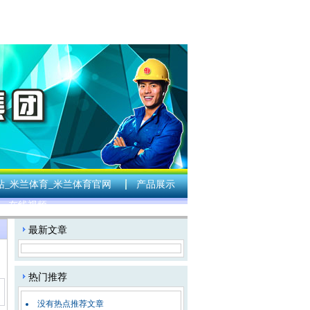
站_米兰体育_米兰体育官网
产品展示
在线视频
：
最新文章
热门推荐
没有热点推荐文章