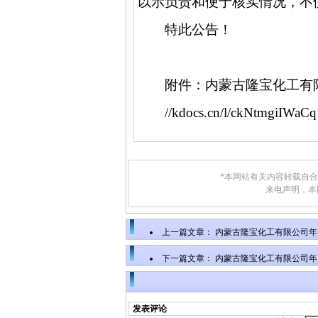
以示负责和便于核实情况，不
特此公告！
附件：内蒙古隆宝化工有
//kdocs.cn/l/ckNtmgiIWaCq
*本网站有关内容转载自
来电声明，本
上一篇文章：
内蒙古隆宝化工有限公司年产1
还原金黄RK、300吨橄榄T生产项目环境影
下一篇文章：
内蒙古隆宝化工有限公司年产1
还原金黄RK、300吨橄榄T生产项目环境影
发表评论