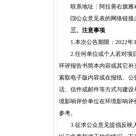
联系地址：阿拉善右旗雅
⑶
公众意见表的网络链接
三、注意事项
1.
本次公告期限：
2022
年
2.
任何单位或个人若对项
环评报告书简本内容或其它补
索取电子版内容或在报纸、公
话、信件或邮件等方式与建设
境影响评价单位在环境影响评
参考。
3.
征求公众意见提倡反映