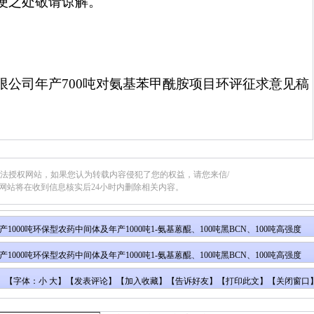
便之处敬请谅解。
限公司年产
700
吨对氨基苯甲酰胺项目环评征求意见稿
合法授权网站，如果您认为转载内容侵犯了您的权益，请您来信/
网站将在收到信息核实后24小时内删除相关内容。
000吨环保型农药中间体及年产1000吨1-氨基蒽醌、100吨黑BCN、100吨高强度
响评价公众参与第二次公示
000吨环保型农药中间体及年产1000吨1-氨基蒽醌、100吨黑BCN、100吨高强度
响评价公众参与报批前公示
【字体：小 大】【
发表评论
】【
加入收藏
】【
告诉好友
】【
打印此文
】【
关闭窗口