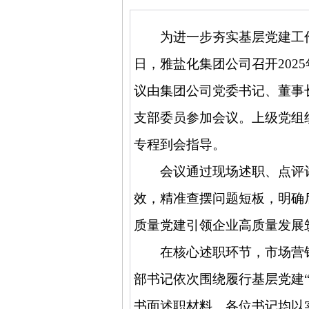
为进一步夯实基层党建工
日，雅盐化集团公司召开
2025
议由集团公司党委书记、董事
支部委员参加会议。上级党组
专程到会指导。
会议通过现场述职、点评
效，精准查摆问题短板，明确
质量党建引领企业高质量发展
在核心述职环节，市场营
部书记依次围绕履行基层党建
书面述职材料。各位书记均以