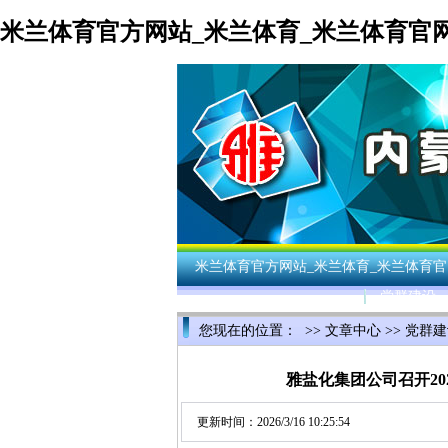
米兰体育官方网站_米兰体育_米兰体育官
米兰体育官方网站_米兰体育_米兰体育官
党群建设
您现在的位置： >>
文章中心
>>
党群建
雅盐化集团公司召开2
更新时间：2026/3/16 10:25:54