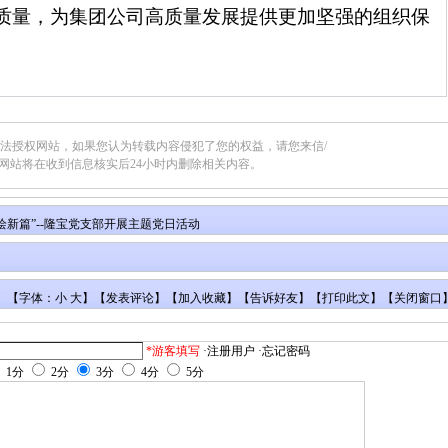
质量，为集团公司高质量发展提供更加坚强的组织保
合法授权网站，如果您认为转载内容侵犯了您的权益，请您来信/
网站将在收到信息核实后24小时内删除相关内容。
绘新篇”--隆宝党支部开展主题党日活动
【字体：小 大】【
发表评论
】【
加入收藏
】【
告诉好友
】【
打印此文
】【
关闭窗口
*游客填写
·注册用户
·忘记密码
1分
2分
3分
4分
5分